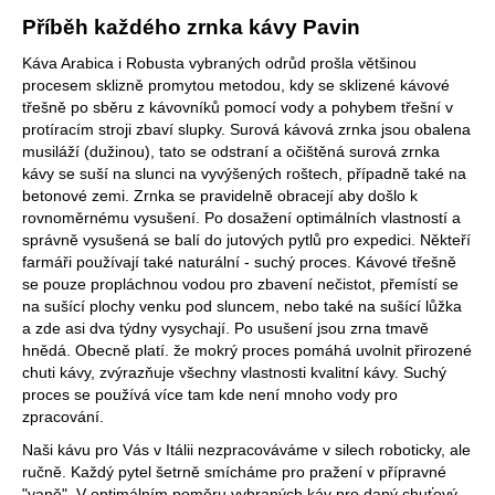
Příběh každého zrnka kávy Pavin
Káva Arabica i Robusta vybraných odrůd prošla většinou
procesem sklizně promytou metodou, kdy se sklizené kávové
třešně po sběru z kávovníků pomocí vody a pohybem třešní v
protíracím stroji zbaví slupky. Surová kávová zrnka jsou obalena
musiláží (dužinou), tato se odstraní a očištěná surová zrnka
kávy se suší na slunci na vyvýšených roštech, případně také na
betonové zemi. Zrnka se pravidelně obracejí aby došlo k
rovnoměrnému vysušení. Po dosažení optimálních vlastností a
správně vysušená se balí do jutových pytlů pro expedici. Někteří
farmáři používají také naturální - suchý proces. Kávové třešně
se pouze propláchnou vodou pro zbavení nečistot, přemístí se
na sušící plochy venku pod sluncem, nebo také na sušící lůžka
a zde asi dva týdny vysychají. Po usušení jsou zrna tmavě
hnědá. Obecně platí. že mokrý proces pomáhá uvolnit přirozené
chuti kávy, zvýrazňuje všechny vlastnosti kvalitní kávy. Suchý
proces se používá více tam kde není mnoho vody pro
zpracování.
Naši kávu pro Vás v Itálii nezpracováváme v silech roboticky, ale
ručně. Každý pytel šetrně smícháme pro pražení v přípravné
"vaně". V optimálním poměru vybraných káv pro daný chuťový