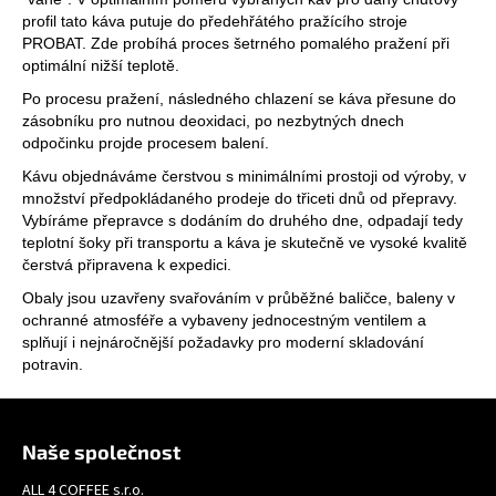
profil tato káva putuje do předehřátého pražícího stroje
PROBAT. Zde probíhá proces šetrného pomalého pražení při
optimální nižší teplotě.
Po procesu pražení, následného chlazení se káva přesune do
zásobníku pro nutnou deoxidaci, po nezbytných dnech
odpočinku projde procesem balení.
Kávu objednáváme čerstvou s minimálními prostoji od výroby, v
množství předpokládaného prodeje do třiceti dnů od přepravy.
Vybíráme přepravce s dodáním do druhého dne, odpadají tedy
teplotní šoky při transportu a káva je skutečně ve vysoké kvalitě
čerstvá připravena k expedici.
Obaly jsou uzavřeny svařováním v průběžné baličce, baleny v
ochranné atmosféře a vybaveny jednocestným ventilem a
splňují i nejnáročnější požadavky pro moderní skladování
potravin.
Z
á
Naše společnost
p
ALL 4 COFFEE s.r.o.