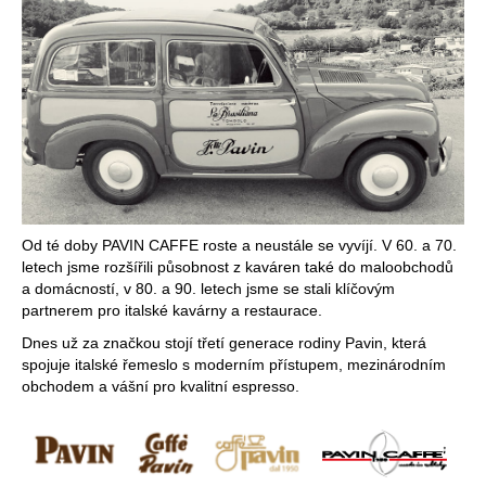
č
u
j
e
m
e
LOISON
FILONE
CIOCCOLATO
500G
Od té doby PAVIN CAFFE roste a neustále se vyvíjí. V 60. a 70.
ČOKOLÁDOVÝ
letech jsme rozšířili působnost z kaváren také do maloobchodů
CHLEBÍK
a domácností, v 80. a 90. letech jsme se stali klíčovým
429
partnerem pro italské kavárny a restaurace.
Kč
Dnes už za značkou stojí třetí generace rodiny Pavin, která
spojuje italské řemeslo s moderním přístupem, mezinárodním
obchodem a vášní pro kvalitní espresso.