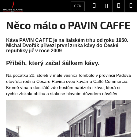
K
Přejít
Hledat
Nákup
M
Přihlášení
CZK
na
o
obsah
Zpět
Zpět
košík
š
Něco málo o PAVIN CAFFE
í
C
k
o
Káva PAVIN CAFFE je na italském trhu od roku 1950.
Michal Dvořák přivezl první zrnka kávy do České
p
republiky již v roce 2009.
o
Příběh, který začal šálkem kávy.
t
ř
Na počátku 20. století v malé vesnici Tombolo v provincii Padova
e
otevřela rodina Cesare Pavina svou kavárnu Caffè Commercio.
b
Kromě vína a destilátů zde hostům nabízela i kávu, která si
rychle získala oblibu a stala se hlavním důvodem návštěv.
u
j
e
t
e
n