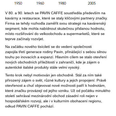
V 80. a 90. letech se PAVIN CAFFE soustředila především na
kavárny a restaurace, které se staly klíčovými partnery značky.
Firma se tehdy rozhodla zaměřit svou strategii na kavárenský
segment, kde mohla nabídnout skutečnou přidanou hodnotu,
místo rozšiřování do velkoobchodu a supermarketů, které se
teprve začínaly rozvíjet.
Na začátku nového tisíciletí se do vedení společnosti
zapojila třetí generace rodiny Pavin, přinášející s sebou silnou
touhu po inovacích a expanzi. Hlavním cílem se stalo otevření
nových obchodních příležitostí v zahraničí, kde je zájem o
autentické italské produkty stále velmi vysoký.
Tento krok nebyl motivován jen obchodně. Stál za ním také
přirozený zájem o svět, různé kultury a jejich propojení. Právě
otevřenost a chuť objevovat nové možnosti patří k hodnotám,
které značku provázejí od jejího vzniku. Už od počátku minulého
století sehrával mezinárodní obchod zásadní roli nejen v
hospodářském rozvoji, ale i v kulturním obohacení regionu,
odkud PAVIN CAFFE pochází.