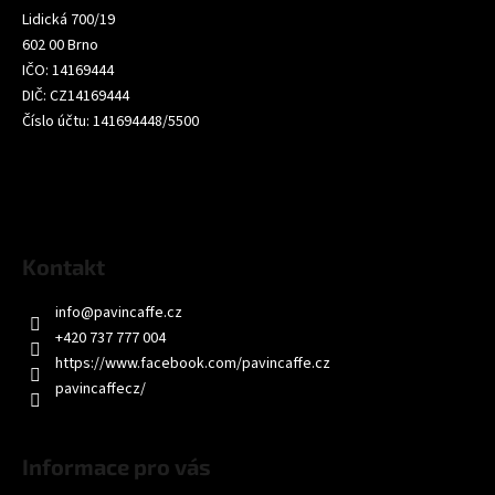
a
Lidická 700/19
t
602 00 Brno
í
IČO: 14169444
DIČ: CZ14169444
Číslo účtu: 141694448/5500
Kontakt
info
@
pavincaffe.cz
+420 737 777 004
https://www.facebook.com/pavincaffe.cz
pavincaffecz/
Informace pro vás