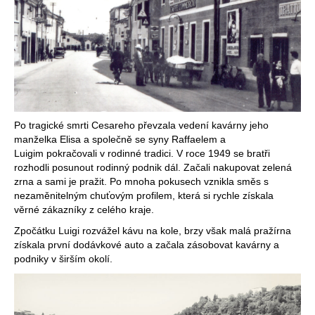
a
j
í
t
?
Po tragické smrti Cesareho převzala vedení kavárny jeho
manželka Elisa a společně se syny Raffaelem a
Luigim pokračovali v rodinné tradici. V roce 1949 se bratři
HLEDAT
rozhodli posunout rodinný podnik dál. Začali nakupovat zelená
zrna a sami je pražit. Po mnoha pokusech vznikla směs s
nezaměnitelným chuťovým profilem, která si rychle získala
věrné zákazníky z celého kraje.
D
Zpočátku Luigi rozvážel kávu na kole, brzy však malá pražírna
o
získala první dodávkové auto a začala zásobovat kavárny a
p
podniky v širším okolí.
o
r
u