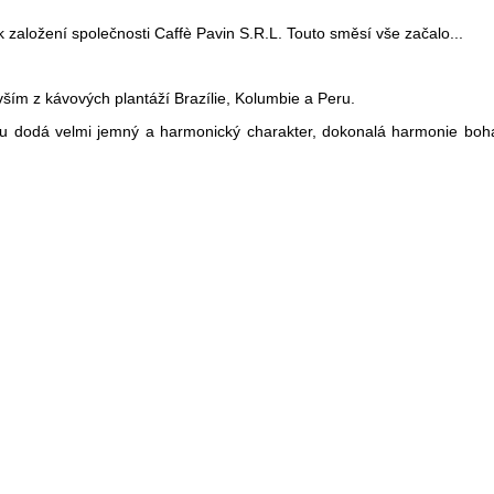
žení společnosti Caffè Pavin S.R.L. Touto směsí vše začalo...
m z kávových plantáží Brazílie, Kolumbie a Peru.
su dodá velmi jemný a harmonický charakter, dokonalá harmonie boha