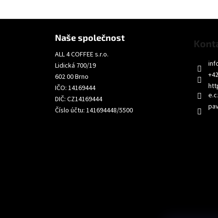
Z
á
Naše společnost
Kont
p
ALL 4 COFFEE s.r.o.
a
inf
Lidická 700/19
t
+42
602 00 Brno
í
htt
IČO: 14169444
e.c
DIČ: CZ14169444
pav
Číslo účtu: 141694448/5500