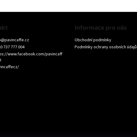
akt
Informace pro vás
o
@
pavincaffe.cz
Obchodní podmínky
0 737 777 004
Podmínky ochrany osobních údajů
ps://www.facebook.com/pavincaff
z
incaffecz/