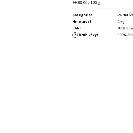
PAVIN CAFFÈ FULL CREAM 1 KG
PAVIN CAFFÈ SUPE
Měrná
99,90 Kč / 100 g
cena:
679 Kč
869 Kč
Kategorie
:
ZRNKOVÁ 
Hmotnost
:
1 kg
EAN
:
80087152
?
Druh kávy
:
100% Ara