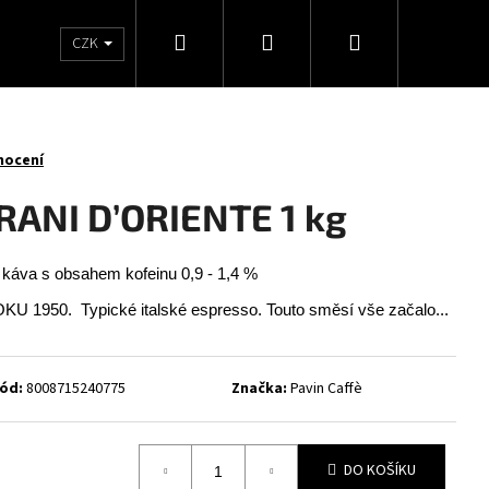
Hledat
Přihlášení
Nákupní
KÁVOVARY a MLÝNKY
Kontaktujte nás
CZK
košík
nocení
GRANI D’ORIENTE 1 kg
 káva s obsahem kofeinu 0,9 - 1,4 %
50. Typické italské espresso. Touto směsí vše začalo...
ód:
8008715240775
Značka:
Pavin Caffè
Následující
DO KOŠÍKU