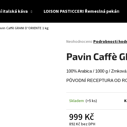
í italská káva
LOISON PASTICCERI Řemeslná pekárna
avin Caffè GRANI D’ORIENTE 1 kg
Co potřebujete najít?
Průměrné
Neohodnoceno
Podrobnosti hod
hodnocení
produktu
HLEDAT
Pavin Caffè 
je
0,0
z
100% Arabica / 1000 g / Zrnková
5
Doporučujeme
hvězdiček.
PŮVODNÍ RECEPTURA OD ROKU 19
Skladem
(>5 ks)
K
999 Kč
892 Kč bez DPH