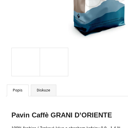
PAVIN CAFFÈ ESPRESSO BAR 1 KG
799 Kč
Popis
Diskuze
Pavin Caffè GRANI D’ORIENTE
100% Arabica / Zrnková káva s obsahem kofeinu 0,9 - 1,4 %.