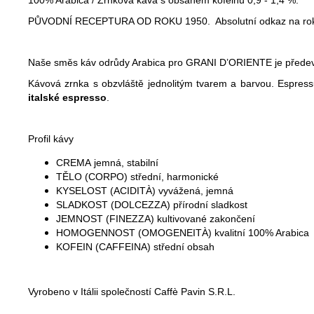
PŮVODNÍ RECEPTURA OD ROKU 1950. Absolutní odkaz na rok zalo
Naše směs káv odrůdy Arabica pro GRANI D’ORIENTE je předevší
Kávová zrnka s obzvláště jednolitým tvarem a barvou. Espres
italské espresso
.
Profil kávy
CREMA jemná, stabilní
TĚLO (CORPO) střední, harmonické
KYSELOST (ACIDITÀ) vyvážená, jemná
SLADKOST (DOLCEZZA) přírodní sladkost
JEMNOST (FINEZZA) kultivované zakončení
HOMOGENNOST (OMOGENEITÀ) kvalitní 100% Arabica
KOFEIN (CAFFEINA) střední obsah
Vyrobeno v Itálii společností Caffè Pavin S.R.L.