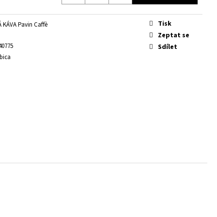
RBAR 1 KG
Tisk
KÁVA Pavin Caffè
Zeptat se
40775
Sdílet
bica