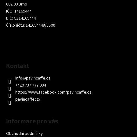
t
602 00 Brno
í
IČO: 14169444
DIČ: CZ14169444
Číslo účtu: 141694448/5500
Kontakt
info
@
pavincaffe.cz
+420 737 777 004
https://www.facebook.com/pavincaffe.cz
pavincaffecz/
Informace pro vás
Obchodní podmínky