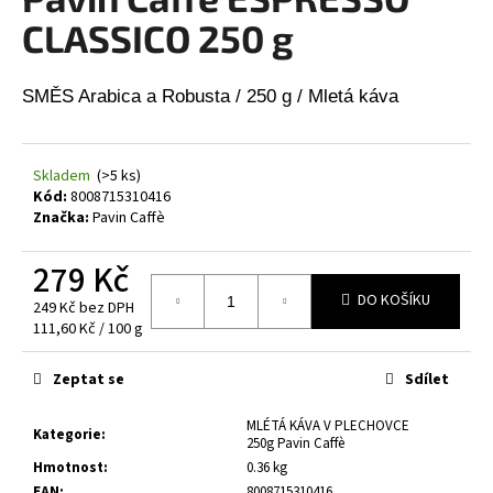
je
a
0,0
CLASSICO 250 g
z
j
5
í
hvězdiček.
SMĚS Arabica a Robusta / 250 g / Mletá káva
t
?
Skladem
(>5 ks)
Kód:
8008715310416
Značka:
Pavin Caffè
HLEDAT
279 Kč
DO KOŠÍKU
249 Kč bez DPH
Měrná
111,60 Kč / 100 g
cena:
D
o
Zeptat se
Sdílet
p
o
MLÉTÁ KÁVA V PLECHOVCE
Kategorie
:
250g Pavin Caffè
r
Hmotnost
:
0.36 kg
u
EAN
:
8008715310416