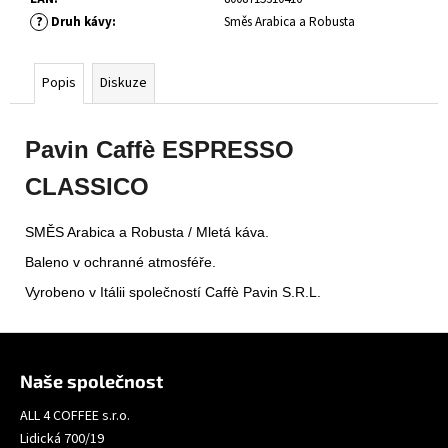
č
?
Druh kávy
:
Směs Arabica a Robusta
u
j
e
Popis
Diskuze
m
e
Pavin Caffè ESPRESSO
LOISON
CLASSICO
FILONE
FRUTTA
500G
SMĚS Arabica a Robusta / Mletá káva.
OVOCNÝ
CHLEBÍK
Baleno v ochranné atmosféře.
369
Vyrobeno v Itálii společností Caffè Pavin S.R.L.
Kč
Z
á
Naše společnost
p
ALL 4 COFFEE s.r.o.
a
Lidická 700/19