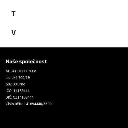
č
u
T
j
Tenuta Col Sandago
e
Tenuta Chiaramonte
m
V
e
VR aceti
PAVIN
Z
CAFFÈ
á
ESPRESSO
Naše společnost
BAR
p
100
ALL 4 COFFEE s.r.o.
a
KS
Lidická 700/19
NESPRESSO®
t
KOMPATIBILNÍ
602 00 Brno
í
1
IČO: 14169444
119
DIČ: CZ14169444
Kč
Číslo účtu: 141694448/5500