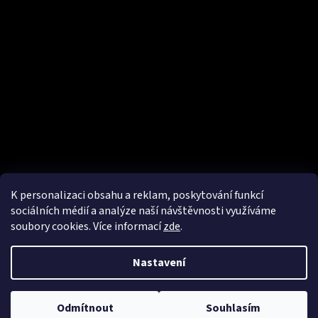
K personalizaci obsahu a reklam, poskytování funkcí
sociálních médií a analýze naší návštěvnosti využíváme
soubory cookies. Více informací
zde
.
Nastavení
Vytvořil Shoptet
Copyright 2026
PAVIN CAFFE
. Všechna práva vyhrazena.
Upravit
Odmítnout
Souhlasím
nastavení cookies