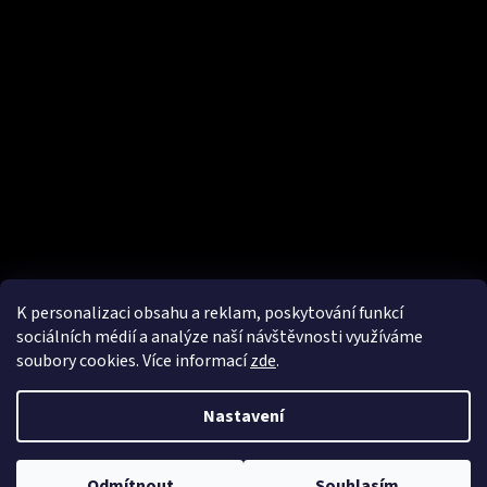
č
u
j
e
m
e
LOISON
SHOPPER
TAŠKA
Z
RECYKLOVANÉHO
PET
49
K personalizaci obsahu a reklam, poskytování funkcí
Kč
sociálních médií a analýze naší návštěvnosti využíváme
soubory cookies. Více informací
zde
.
Nastavení
Vytvořil Shoptet
Copyright 2026
PAVIN CAFFE
. Všechna práva vyhrazena.
Upravit
Odmítnout
Souhlasím
nastavení cookies