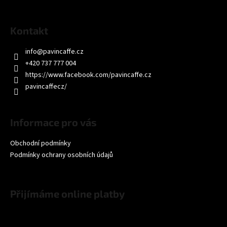
a
j
Kontakt
í
t
info
@
pavincaffe.cz
+420 737 777 004
?
https://www.facebook.com/pavincaffe.cz
pavincaffecz/
HLEDAT
Informace pro vás
Obchodní podmínky
Podmínky ochrany osobních údajů
D
o
p
Přijímáme online platby
o
r
u