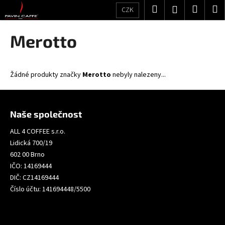
K
Přejít
Hledat
Nákup
M
Přihlášení
CZK
na
o
obsah
Zpět
Zpět
košík
š
Merotto
í
C
k
o
Žádné produkty značky
Merotto
nebyly nalezeny...
p
o
Z
t
á
Naše společnost
ř
p
e
ALL 4 COFFEE s.r.o.
a
Lidická 700/19
b
t
602 00 Brno
u
í
IČO: 14169444
j
DIČ: CZ14169444
e
Číslo účtu: 141694448/5500
t
e
n